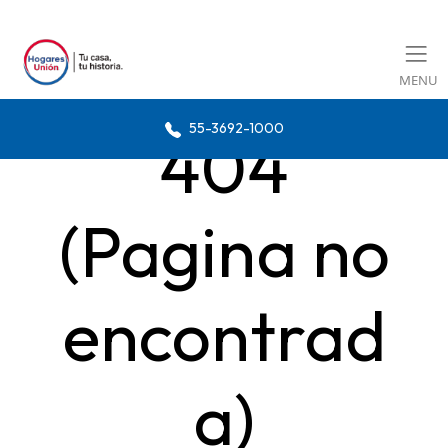
MENU
55-3692-1000
404
(Pagina no
encontrad
a)