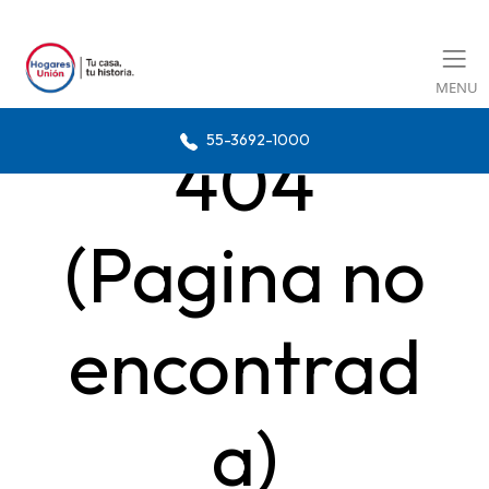
MENU
55-3692-1000
404
(Pagina no
encontrad
a)