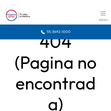
MENU
55-3692-1000
404
(Pagina no
encontrad
a)