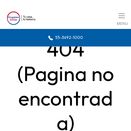
MENU
55-3692-1000
404
(Pagina no
encontrad
a)