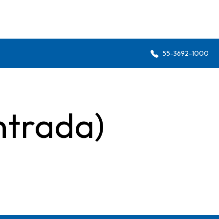
55-3692-1000
ntrada)