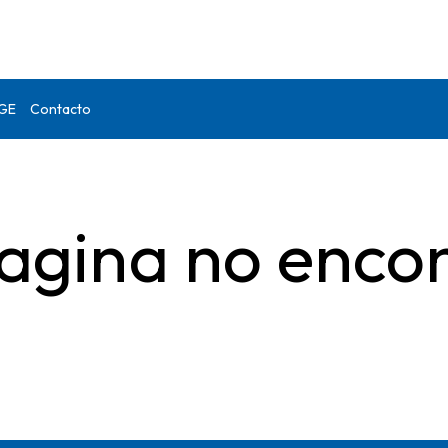
DGE
Contacto
agina no enco