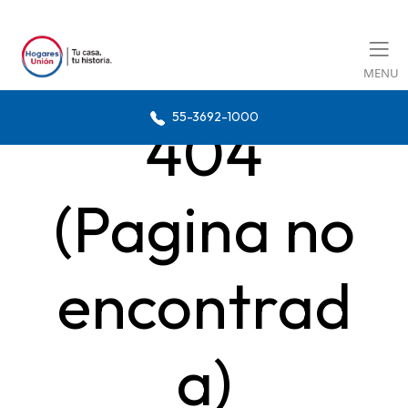
MENU
55-3692-1000
404
(Pagina no
encontrad
a)