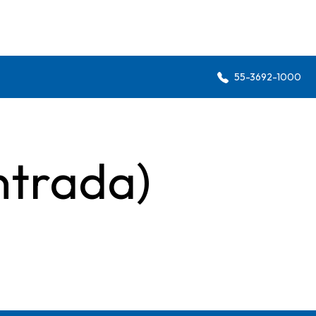
55-3692-1000
ntrada)