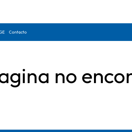
DGE
Contacto
agina no enco