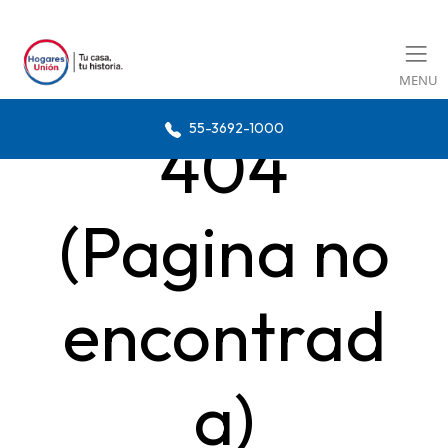
MENU
55-3692-1000
404
(Pagina no
encontrad
a)