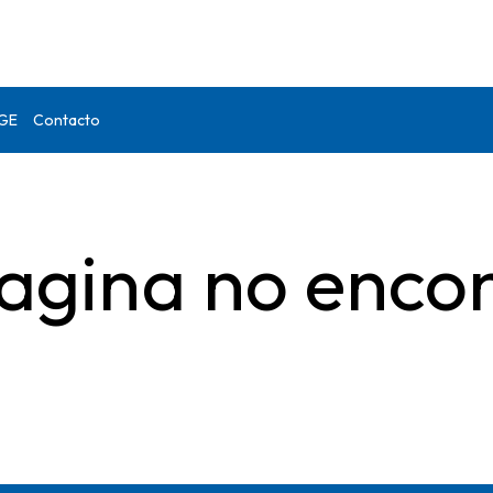
DGE
Contacto
agina no enco