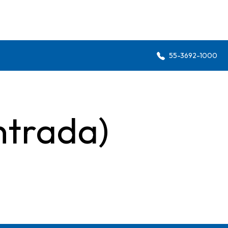
55-3692-1000
ntrada)