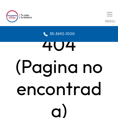
MENU
55-3692-1000
404
(Pagina no
encontrad
a)