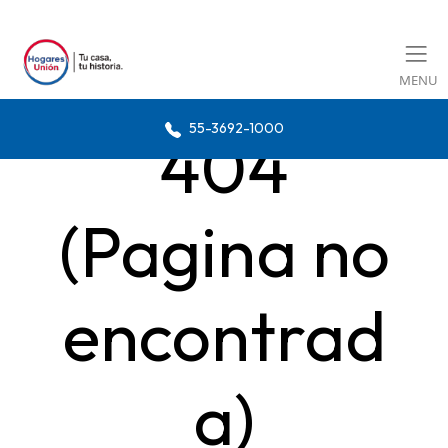
MENU
55-3692-1000
404
(Pagina no
encontrad
a)