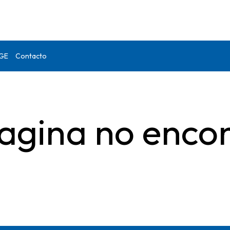
DGE
Contacto
agina no enco