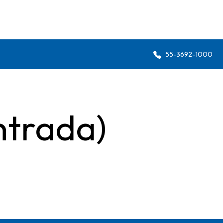
55-3692-1000
ntrada)