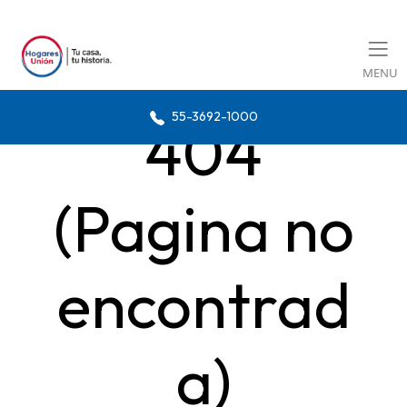
MENU
55-3692-1000
404
(Pagina no
encontrad
a)