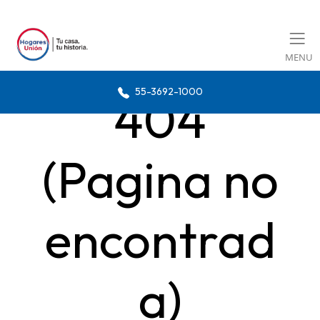
MENU
55-3692-1000
404
(Pagina no
encontrad
a)