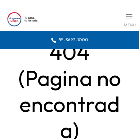
MENU
55-3692-1000
404
(Pagina no
encontrad
a)