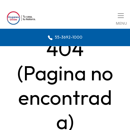
MENU
55-3692-1000
404
(Pagina no
encontrad
a)