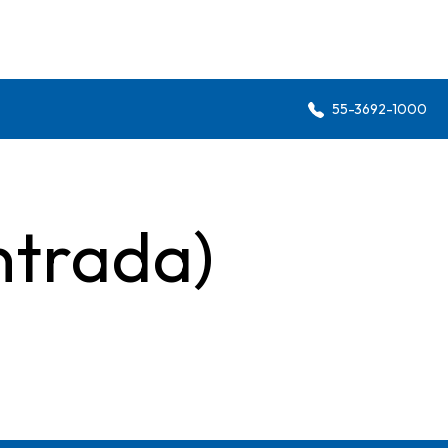
55-3692-1000
ntrada)