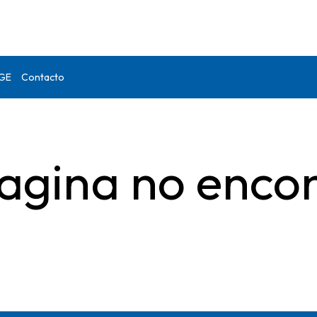
DGE
Contacto
agina no enco