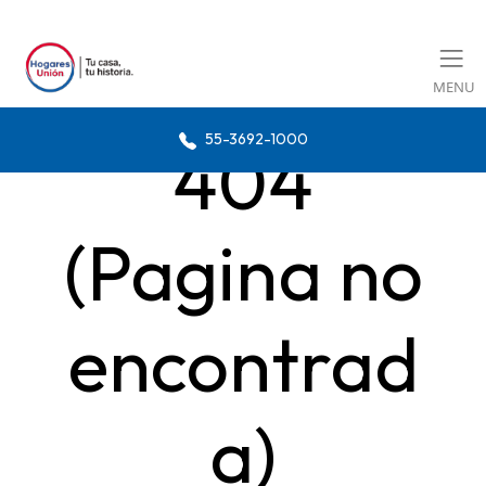
MENU
55-3692-1000
404
(Pagina no
encontrad
a)