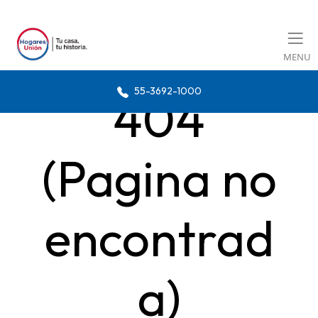
MENU
55-3692-1000
404
(Pagina no
encontrad
a)