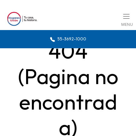
MENU
55-3692-1000
404
(Pagina no
encontrad
a)