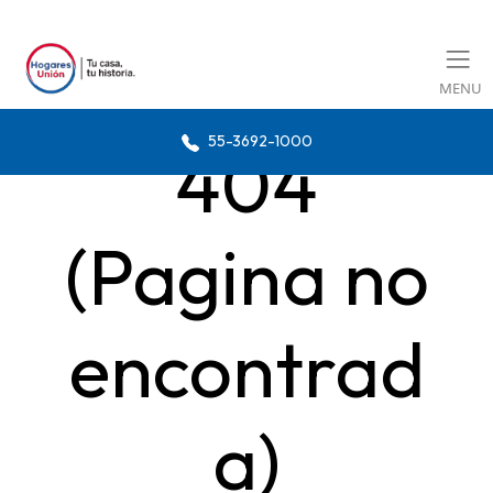
MENU
55-3692-1000
404
(Pagina no
encontrad
a)