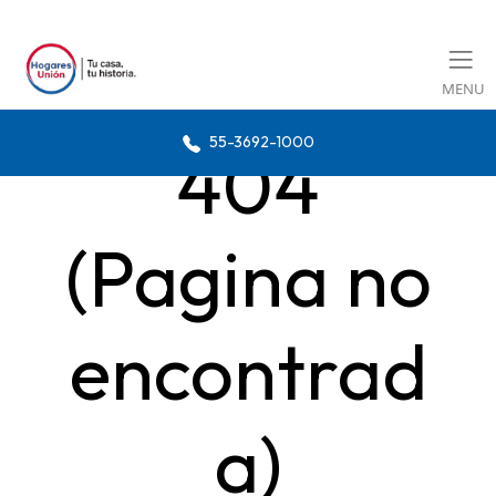
MENU
55-3692-1000
404
(Pagina no
encontrad
a)