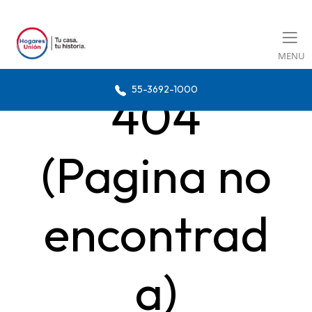
MENU
55-3692-1000
404
(Pagina no
encontrad
a)