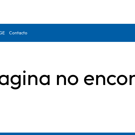
DGE
Contacto
agina no enco