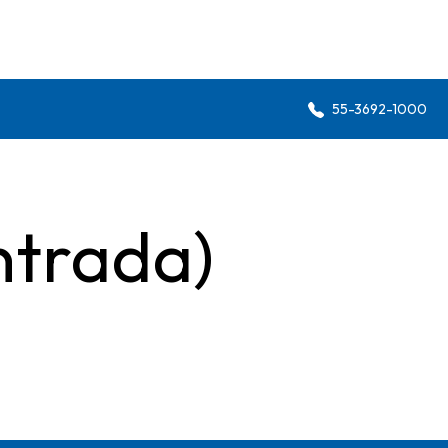
55-3692-1000
ntrada)