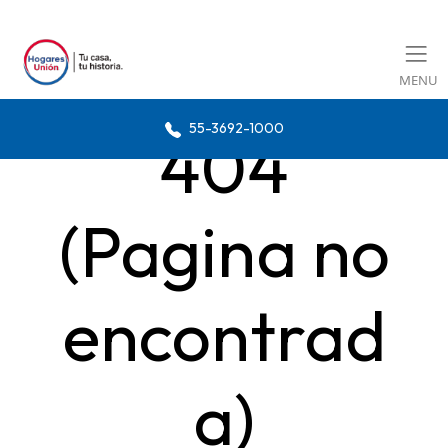
MENU
55-3692-1000
404
(Pagina no
encontrad
a)