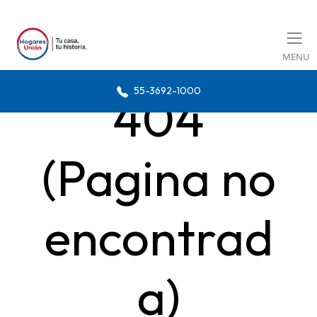
MENU
55-3692-1000
404
(Pagina no
encontrad
a)