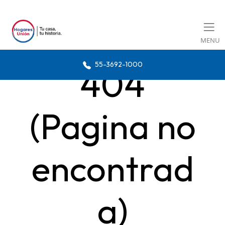
MENU
55-3692-1000
404
(Pagina no
encontrad
a)