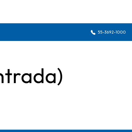
55-3692-1000
ntrada)