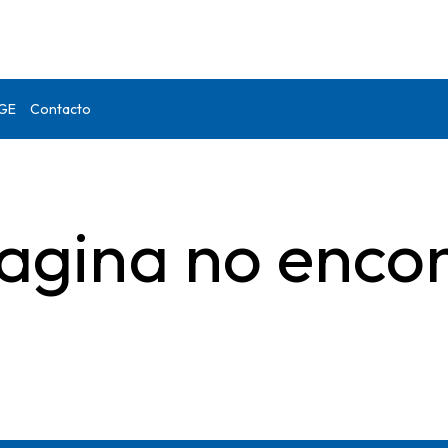
DGE
Contacto
agina no enco