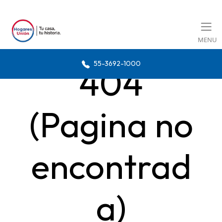
MENU
55-3692-1000
404
(Pagina no
encontrad
a)