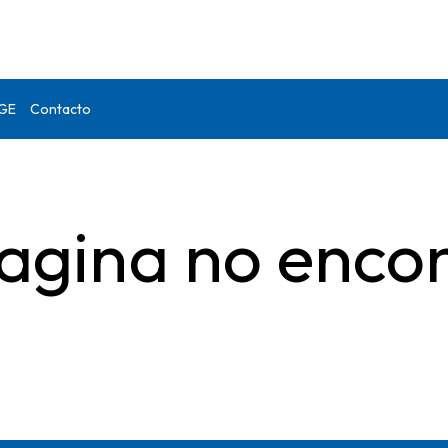
DGE
Contacto
agina no enco