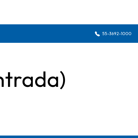
55-3692-1000
ntrada)