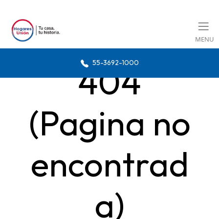
MENU
55-3692-1000
404
(Pagina no
encontrad
a)