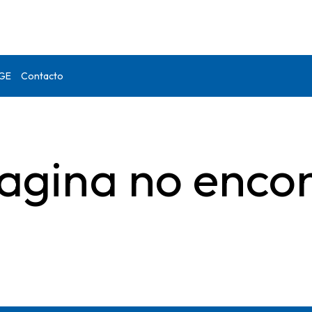
DGE
Contacto
agina no enco