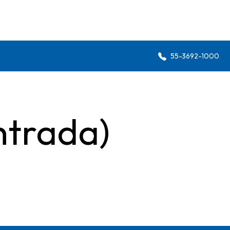
55-3692-1000
ntrada)