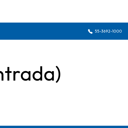
55-3692-1000
ntrada)