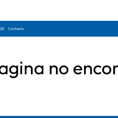
DGE
Contacto
agina no enco