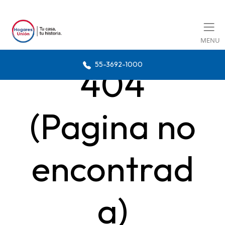
MENU
55-3692-1000
404
(Pagina no
encontrad
a)