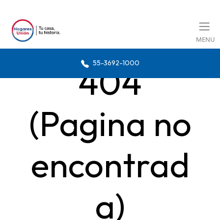
MENU
55-3692-1000
404
(Pagina no
encontrad
a)