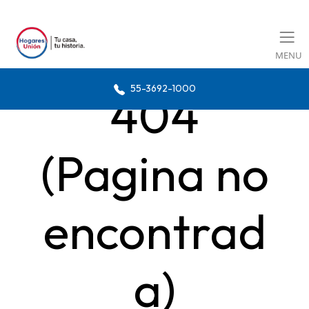
MENU
55-3692-1000
404
(Pagina no
encontrad
a)