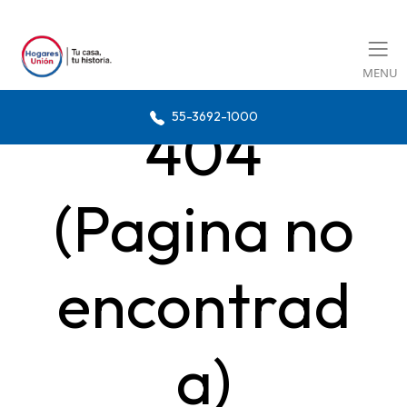
MENU
55-3692-1000
404
(Pagina no
encontrad
a)