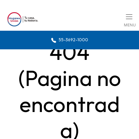
MENU
55-3692-1000
404
(Pagina no
encontrad
a)