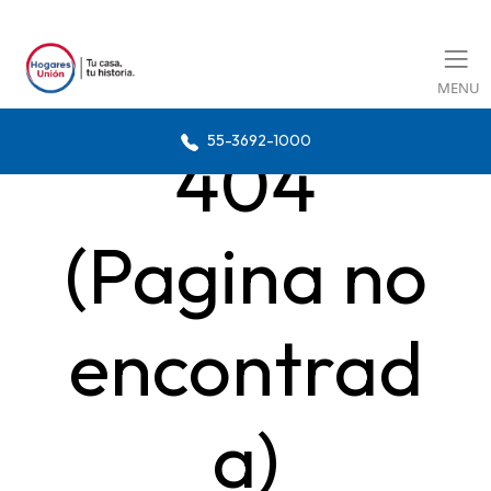
MENU
55-3692-1000
404
(Pagina no
encontrad
a)