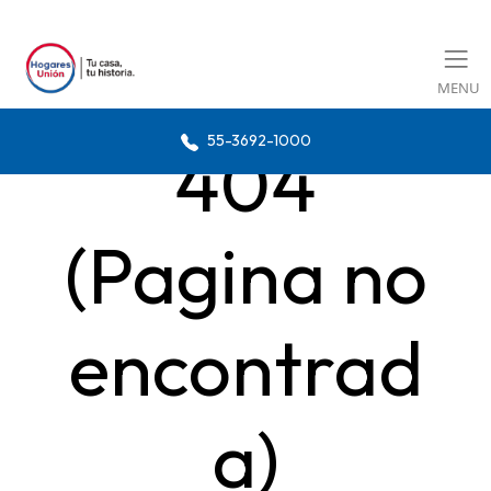
MENU
55-3692-1000
404
(Pagina no
encontrad
a)