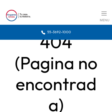
MENU
55-3692-1000
404
(Pagina no
encontrad
a)