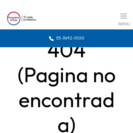
MENU
55-3692-1000
404
(Pagina no
encontrad
a)