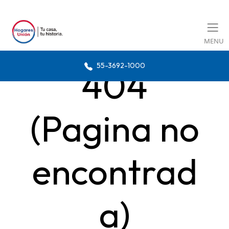
MENU
55-3692-1000
404
(Pagina no
encontrad
a)