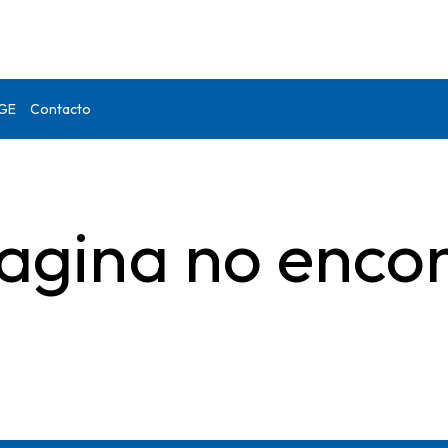
DGE
Contacto
agina no enco