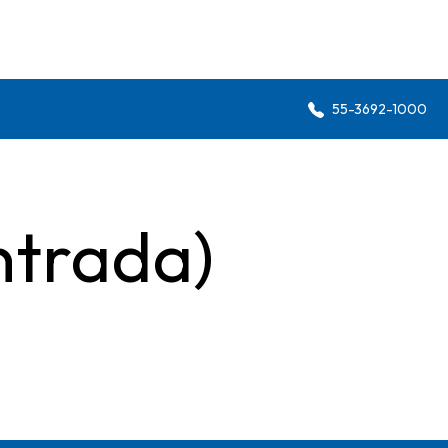
55-3692-1000
ntrada)