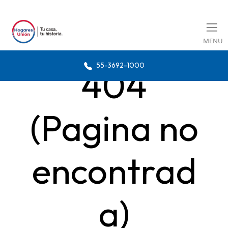
MENU
55-3692-1000
404
(Pagina no
encontrad
a)