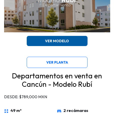
VER MODELO
VER PLANTA
Departamentos en venta en
Cancún - Modelo Rubí
DESDE: $789,000 MXN
49 m²
2 recámaras
zoom_out_map
bed