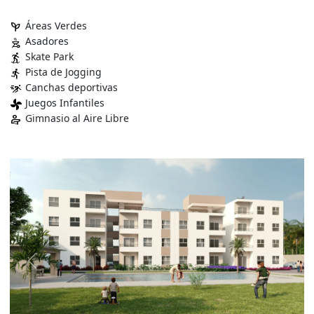
Áreas Verdes
psychiatry
Asadores
outdoor_grill
Skate Park
skateboarding
Pista de Jogging
directions_run
Canchas deportivas
sprint
Juegos Infantiles
toys_fan
Gimnasio al Aire Libre
physical_therapy
Previous
Next