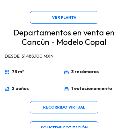
VER PLANTA
Departamentos en venta en
Cancún - Modelo Copal
DESDE: $1,488,100 MXN
73 m²
3 recámaras
zoom_out_map
bed
2 baños
1 estacionamiento
bathtub
directions_car
RECORRIDO VIRTUAL
SOLICITAR COTIZACIÓN