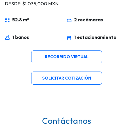
DESDE: $1,035,000 MXN
52.8 m²
2 recámaras
zoom_out_map
bed
1 baños
1 estacionamiento
bathtub
directions_car
RECORRIDO VIRTUAL
SOLICITAR COTIZACIÓN
Contáctanos