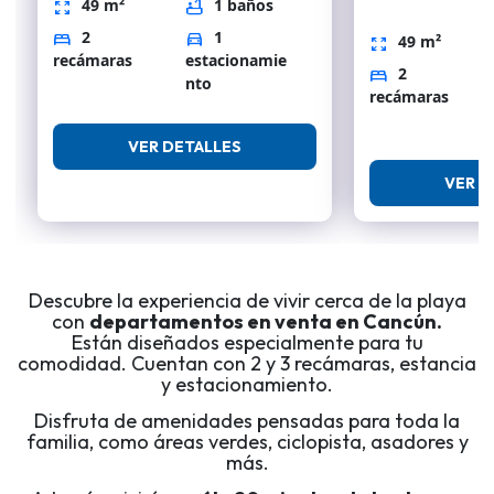
49 m²
1 baños
zoom_out_map
bathtub
2
1
bed
directions_car
49 m²
zoom_out_map
recámaras
estacionamie
2
bed
nto
recámaras
VER DETALLES
VER D
Descubre la experiencia de vivir cerca de la playa
con
departamentos en venta en Cancún.
Están diseñados especialmente para tu
comodidad. Cuentan con 2 y 3 recámaras, estancia
y estacionamiento.
Disfruta de amenidades pensadas para toda la
familia, como áreas verdes, ciclopista, asadores y
más.