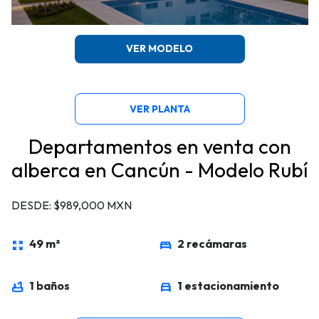
VER MODELO
VER PLANTA
Departamentos en venta con
alberca en Cancún - Modelo Rubí
DESDE: $989,000 MXN
49 m²
2 recámaras
zoom_out_map
bed
1 baños
1 estacionamiento
bathtub
directions_car