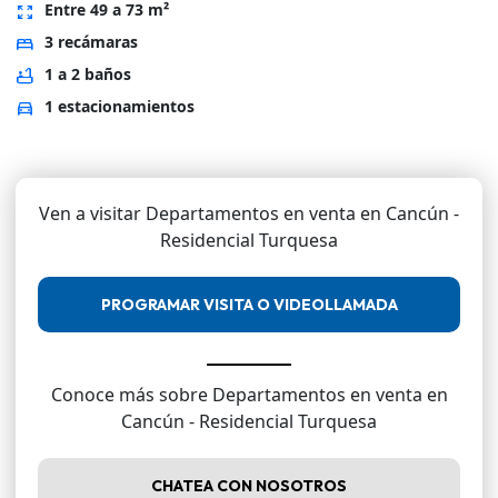
Entre 49 a 73 m²
zoom_out_map
3 recámaras
bed
1 a 2 baños
bathtub
1 estacionamientos
directions_car
Ven a visitar Departamentos en venta en Cancún -
Residencial Turquesa
PROGRAMAR VISITA O VIDEOLLAMADA
Conoce más sobre Departamentos en venta en
Cancún - Residencial Turquesa
CHATEA CON NOSOTROS