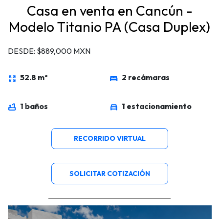
Casa en venta en Cancún -
Modelo Titanio PA (Casa Duplex)
DESDE: $889,000 MXN
52.8 m²
2 recámaras
zoom_out_map
bed
1 baños
1 estacionamiento
bathtub
directions_car
RECORRIDO VIRTUAL
SOLICITAR COTIZACIÓN