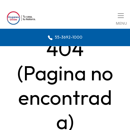
MENU
55-3692-1000
404
(Pagina no
encontrad
a)