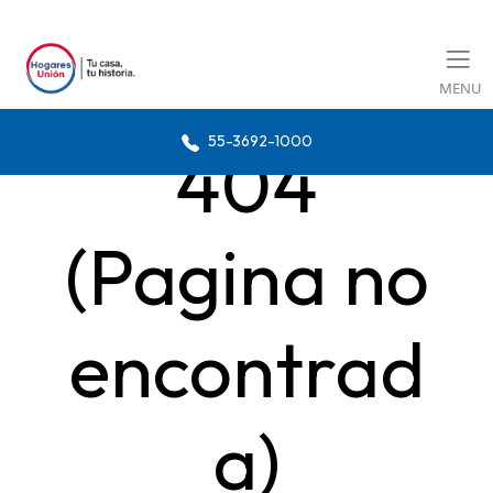
MENU
55-3692-1000
404
(Pagina no
encontrad
a)