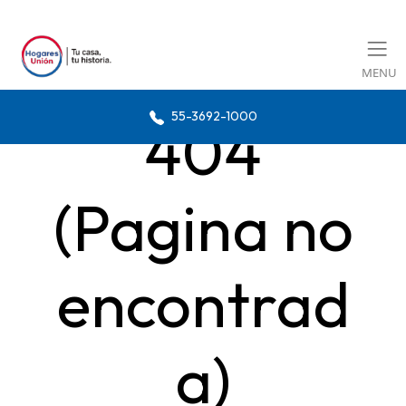
MENU
55-3692-1000
404
(Pagina no
encontrad
a)