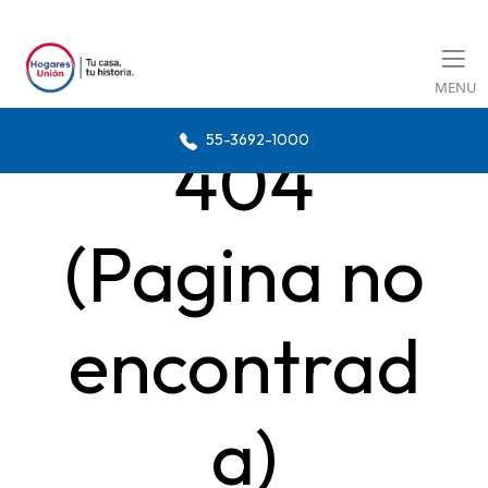
MENU
55-3692-1000
404
(Pagina no
encontrad
a)